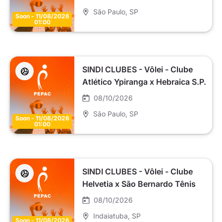
Master SC6 (E)
São Paulo
, SP
Soon - 11/08/2026
01:00
SINDI CLUBES - Vôlei - Clube
Atlético Ypiranga x Hebraica S.P.
- Infantil-A
08/10/2026
São Paulo
, SP
Soon - 11/08/2026
01:00
SINDI CLUBES - Vôlei - Clube
Helvetia x São Bernardo Tênis
Clube - G - Master SC6 (E)
08/10/2026
Indaiatuba
, SP
Soon - 11/08/2026