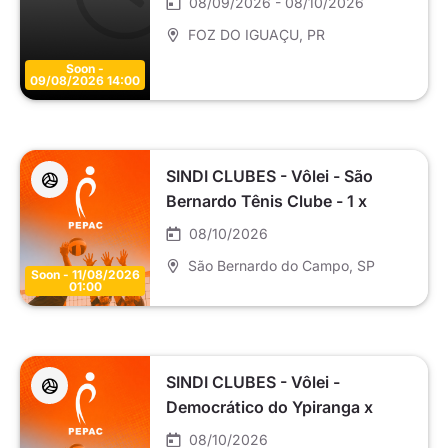
08/09/2026 - 08/10/2026
FOZ DO IGUAÇU
, PR
Soon -
09/08/2026 14:00
SINDI CLUBES - Vôlei - São
Bernardo Tênis Clube - 1 x
Alphaville Tênis Clube - Master
08/10/2026
SC2 (C2)
São Bernardo do Campo
, SP
Soon - 11/08/2026
01:00
SINDI CLUBES - Vôlei -
Democrático do Ypiranga x
Círculo Militar de São Paulo -
08/10/2026