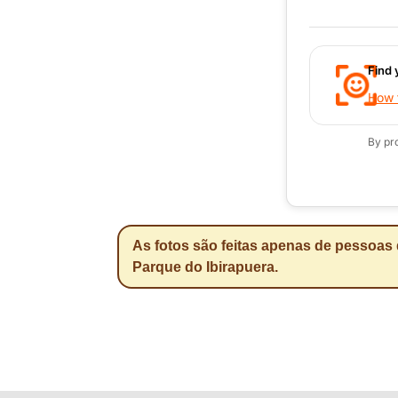
Find 
How t
By pr
As fotos são feitas apenas de pessoas 
Parque do Ibirapuera.