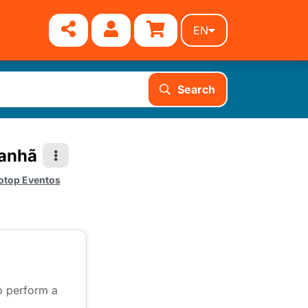
EN
Search
Manhã
otop Eventos
to perform a